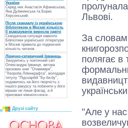
України
пролунала
Серед них Анастасія Афанасьєва,
Яна Дубинянська та Борис
Львові.
Херсонський.
Після скандалу із українською
бібліотекою в Москві кількість
її відвідувачів виросла удвічі
За словами
Скандальна ситуація навколо
Бібліотеки української літератури
в Москві привела до подвоєння
книгорозп
кількість читачів.
полягає в 
Лірично-сатиричний Ірванець
Зануритись у поетичний світ
Олександра Ірванця, автора
формальни
прозових книг "Очамимря",
"Хвороба Лібенкрафта", володаря
видавницт
титулу "Підскарбій "Бу-ба-бу",
подивитись на його творчість з
іншого ракурсу та побачити у його
українськи
віршах не лише фасад, а й
приховані кімнати-сенси...
Друзі сайту
"Але у нас
возвеличую