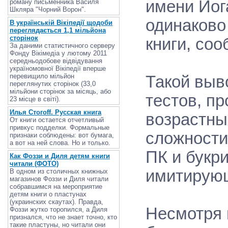
имени Иог
роману письменника Василя
Шкляра "Чорний Ворон".
одинаково
В українській Вікіпедії щодоби
переглядається 1,1 мільйона
сторінок
книги, со
За даними статистичного серверу
Фонду Вікімедіа у лютому 2011
середньодобове відвідування
україномовної Вікіпедії вперше
перевищило мільйон
Такой выв
переглянутих сторінок (33,0
мільйони сторінок за місяць, або
тестов, п
23 місце в світі).
Илья Стогоff. Русская книга
возрастны
От книги остается отчетливый
привкус подделки. Формальные
сложности
признаки соблюдены: вот бумага,
а вот на ней слова. Но и только.
ПК и букри
Как Фоззи и Диля детям книги
читали (ФОТО)
имитирующ
В одном из столичных книжных
магазинов Фоззи и Диля читали
собравшимся на мероприятие
детям книги о пластунах
(украинских скаутах). Правда,
Несмотря н
Фоззи жутко торопился, а Диля
признался, что не знает точно, кто
такие пластуны, но читали они