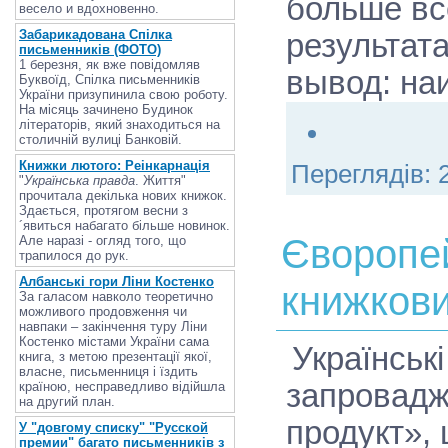
больше вс
весело и вдохновенно.
Забарикадована Спілка
результат
письменників (ФОТО)
1 березня, як вже повідомляв
вывод: на
Буквоїд, Спілка письменників
України призупинила свою роботу.
На місяць зачинено Будинок
літераторів, який знаходиться на
столичній вулиці Банковій.
Книжки лютого: Реінкарнація
Переглядів:
"
Українська правда
. Життя"
прочитала декілька нових книжок.
Здається, протягом весни з
´явиться набагато більше новинок.
Єворопей
Але наразі - огляд того, що
трапилося до рук.
Албанські гори Ліни Костенко
книжкови
За галасом навколо теоретично
можливого продовження чи
навпаки – закінчення туру Ліни
Костенко містами України сама
Українськ
книга, з метою презентації якої,
власне, письменниця і їздить
запровадж
країною, несправедливо відійшла
на другий план.
продукт»,
У "довгому списку" "Русской
премии" багато письменників з