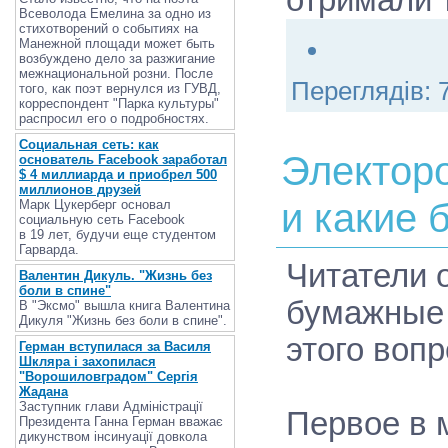
отримали 
Всеволода Емелина за одно из
стихотворений о событиях на
Манежной площади может быть
возбуждено дело за разжигание
межнациональной розни. После
Переглядів:
того, как поэт вернулся из ГУВД,
корреспондент "Парка культуры"
распросил его о подробностях.
Социальная сеть: как
Электор
основатель Facebook заработал
$ 4 миллиарда и приобрел 500
миллионов друзей
и какие 
Марк Цукерберг основал
социальную сеть Facebook
в 19 лет, будучи еще студентом
Гарварда.
Читатели 
Валентин Дикуль. "Жизнь без
боли в спине"
бумажные 
В "Эксмо" вышла книга Валентина
Дикуля "Жизнь без боли в спине".
этого вопр
Герман вступилася за Василя
Шкляра і захопилася
"Ворошиловградом" Сергія
Жадана
Заступник глави Адміністрації
Первое в 
Президента Ганна Герман вважає
дикунством інсинуації довкола