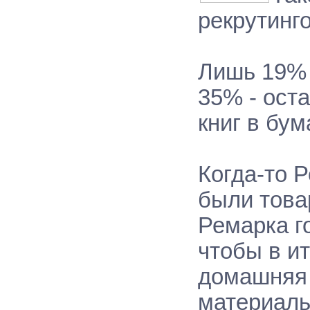
рекрутинг
Лишь 19% 
35% - ост
книг в бу
Когда-то 
были това
Ремарка г
чтобы в и
домашняя 
материаль