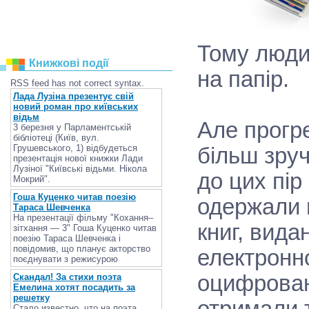
Тому люди
Книжкові події
на папір.
RSS feed has not correct syntax.
Лада Лузіна презентує свій
новий роман про київських
відьм
Але прогре
3 березня у Парламентській
бібліотеці (Київ, вул.
Грушевського, 1) відбудеться
більш зруч
презентація нової книжки Лади
Лузіної "Київські відьми. Нікола
до цих пір
Мокрий".
Гоша Куценко читав поезію
одержали 
Тараса Шевченка
На презентації фільму "Кохання–
книг, вида
зітхання — 3" Гоша Куценко читав
поезію Тараса Шевченка і
повідомив, що планує акторство
електронно
поєднувати з режисурою
оцифрован
Скандал! За стихи поэта
Емелина хотят посадить за
решетку
Стало известно, что на поэта