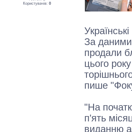
Користувачів:
0
Українські
За даними 
продали бл
цього року
торішнього
пише "Фок
"На початк
п'ять міся
виданню а