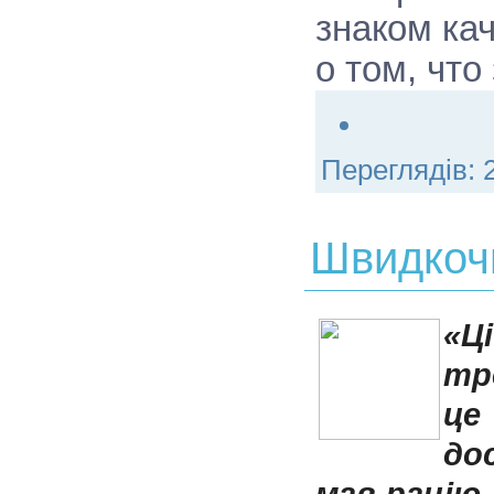
знаком ка
о том, чт
Переглядів:
Швидкочи
«Ц
тр
це
до
мав рацію,